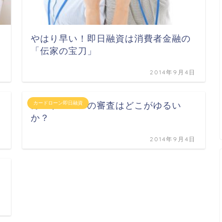
やはり早い！即日融資は消費者金融の
「伝家の宝刀」
日
2014年9月4日
カードローンの審査はどこがゆるい
カードローン即日融資
か？
日
2014年9月4日
日