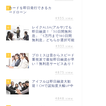
カードを即日発行できるカ
5
ードローン
4935
view
レイクALSA(アルサ)でも
6
即日融資！「30日間無利
息」「5万円まで180日間
無利息」どちらか選択可能
4933
view
プロミスは昔からスピード
7
重視派で最短即日融資が早
い！無利息サービスあり！
4875
view
アイフルは即日融資大歓
8
迎！CMで認知度大幅UP中
4848
view