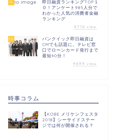
即日融資ランキングTOP１
9
０！アンケート985人分で
わかった人気の消費者金融
ランキング
4716
view
バンクイック即日融資は
10
CMでも話題に。テレビ窓
口でローンカード発行まで
最短40分！
4699
view
時事コラム
【KOBE メリケンフェスタ
2018】シーサイドステー
ジでは何が開催される？