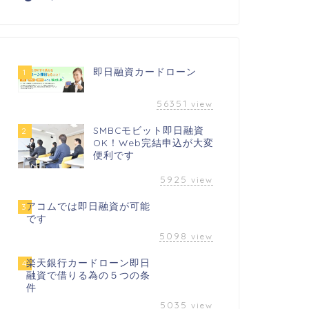
即日融資カードローン
1
56351
view
SMBCモビット即日融資
2
OK！Web完結申込が大変
便利です
5925
view
アコムでは即日融資が可能
3
です
5098
view
楽天銀行カードローン即日
4
融資で借りる為の５つの条
件
5035
view