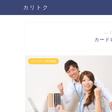
カリトク
― 
カード
カードローン即日融資